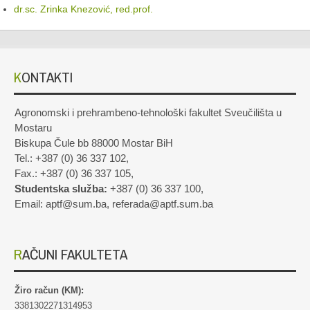
dr.sc. Zrinka Knezović, red.prof.
KONTAKTI
Agronomski i prehrambeno-tehnološki fakultet Sveučilišta u
Mostaru
Biskupa Čule bb 88000 Mostar BiH
Tel.: +387 (0) 36 337 102,
Fax.: +387 (0) 36 337 105,
Studentska služba:
+387 (0) 36 337 100,
Email: aptf@sum.ba, referada@aptf.sum.ba
RAČUNI FAKULTETA
Žiro račun (KM):
3381302271314953