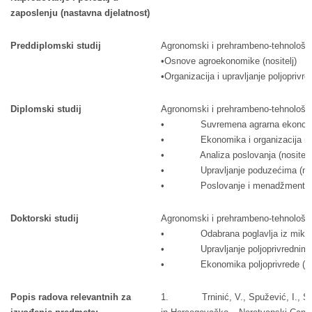
zaposlenju (nastavna djelatnost)
Preddiplomski studij
Agronomski i prehrambeno-tehnološki 
•Osnove agroekonomike (nositelj)
•Organizacija i upravljanje poljopriv
Diplomski studij
Agronomski i prehrambeno-tehnološki 
• Suvremena agrarna ekonomija 
• Ekonomika i organizacija rada u
• Analiza poslovanja (nositelj
• Upravljanje poduzećima (nosi
• Poslovanje i menadžment u bili
Doktorski studij
Agronomski i prehrambeno-tehnološki 
• Odabrana poglavlja iz mikroeko
• Upravljanje poljoprivrednim go
• Ekonomika poljoprivrede (nosi
Popis radova relevantnih za
1. Trninić, V., Spužević, I., Spuže