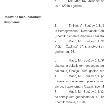
• Doktorski rad: „Ekonomičnost proi
loze“ (2010.) godine.
Radovi na međunarodnim
skupovima
1. Trninić, V., Spužević, I., Spuže
in Hercegovačko – Neretvanski Canton”
(Zbornik plenarnih izlaganja i sažetak
2. Matić, M., Spužević, I.:“Produkt
Višići – Čapljina”, 37. Znanstveni sk
godine, str. 76.;
3. Matić, M., Spužević, I.:“Prilo
blatina na obiteljskom gospodarstvu”
sažetaka) Opatija, 2003. godine, str.1
4. Matić, M., Spužević, I. (2006):
mineralnim gnojivima u plantažnom u
simpozij agronoma u Opatiji, Zbornik 
5. Matić, M., Spužević, I. (2007): 
na obiteljskom gospodarstvu, 42. hrv
Zbornik radova, str. 31.