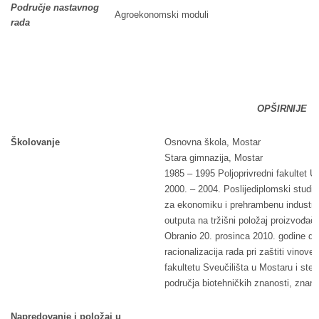
Područje nastavnog
Agroekonomski moduli
rada
OPŠIRNIJE
Školovanje
Osnovna škola, Mostar
Stara gimnazija, Mostar
1985 – 1995 Poljoprivredni fakultet U
2000. – 2004. Poslijediplomski studij, 
za ekonomiku i prehrambenu industriju
outputa na tržišni položaj proizvođač
Obranio 20. prosinca 2010. godine do
racionalizacija rada pri zaštiti vin
fakultetu Sveučilišta u Mostaru i st
područja biotehničkih znanosti, znan
Napredovanje i položaj u