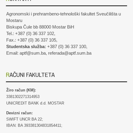
Agronomski i prehrambeno-tehnološki fakultet Sveučilišta u
Mostaru
Biskupa Čule bb 88000 Mostar BiH
Tel.: +387 (0) 36 337 102,
Fax.: +387 (0) 36 337 105,
Studentska služba:
+387 (0) 36 337 100,
Email: aptf@sum.ba, referada@aptf.sum.ba
RAČUNI FAKULTETA
Žiro račun (KM):
3381302271314953
UNICREDIT BANK d.d. MOSTAR
Devizni račun:
SWIFT UNCR BA 22;
IBAN: BA 393381304831854411;