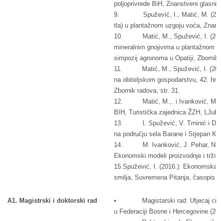
poljoprivrede BiH, Znanstveni glasnik
9. Spužević, I., Matić, M. (2006):
tla) u plantažnom uzgoju voća, Znanst
10. Matić, M., Spužević, I. (2006):
mineralnim gnojivima u plantažnom u
simpozij agronoma u Opatiji, Zbornik 
11. Matić, M., Spužević, I. (2007):
na obiteljskom gospodarstvu, 42. hrv
Zbornik radova, str. 31.
12. Matić, M.,. i Ivanković, M. i S
BIH, Turistička zajednica ŽZH, LJubuš
13. I. Spužević, V. Trninić i D. Veg
na području sela Barane i Stjepan Kr
14. M. Ivanković, J. Pehar, N. Tano
Ekonomski modeli proizvodnje i tržišn
15.Spužević, I. (2016.): Ekonomska o
smilja, Suvremena Pitanja, časopis za 
A1. Magistrski i doktorski rad
• Magistarski rad: Utjecaj cijena i
u Federaciji Bosne i Hercegovine (200