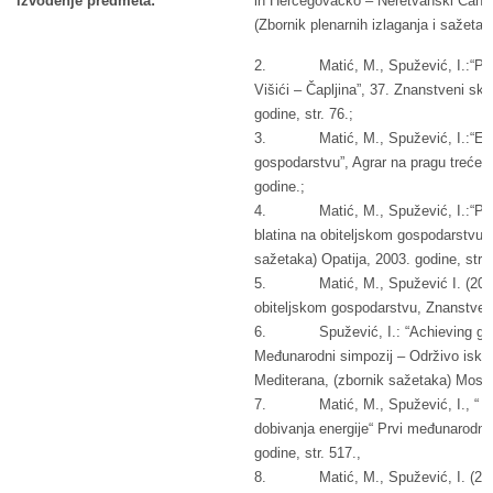
izvođenje predmeta:
in Hercegovačko – Neretvanski Canton”
(Zbornik plenarnih izlaganja i sažetak
2. Matić, M., Spužević, I.:“Produkt
Višići – Čapljina”, 37. Znanstveni sk
godine, str. 76.;
3. Matić, M., Spužević, I.:“Ekono
gospodarstvu”, Agrar na pragu treće
godine.;
4. Matić, M., Spužević, I.:“Prilo
blatina na obiteljskom gospodarstvu”
sažetaka) Opatija, 2003. godine, str.1
5. Matić, M., Spužević I. (2003):
obiteljskom gospodarstvu, Znanstveni
6. Spužević, I.: “Achieving good r
Međunarodni simpozij – Održivo iskoriš
Mediterana, (zbornik sažetaka) Mostar
7. Matić, M., Spužević, I., “ Upor
dobivanja energije“ Prvi međunarodni 
godine, str. 517.,
8. Matić, M., Spužević, I. (2005):