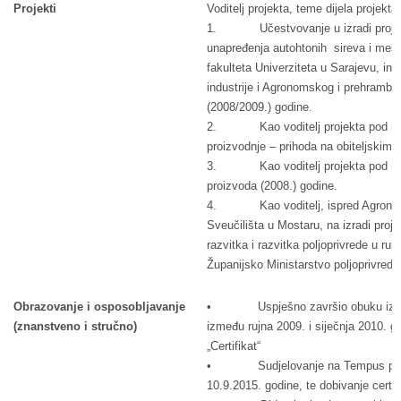
Projekti
Voditelj projekta, teme dijela projekta
1. Učestvovanje u izradi projekta
unapređenja autohtonih sireva i mesa
fakulteta Univerziteta u Sarajevu, in
industrije i Agronomskog i prehrambe
(2008/2009.) godine.
2. Kao voditelj projekta pod nasl
proizvodnje – prihoda na obiteljskim g
3. Kao voditelj projekta pod naslo
proizvoda (2008.) godine.
4. Kao voditelj, ispred Agronoms
Sveučilišta u Mostaru, na izradi proj
razvitka i razvitka poljoprivrede u ru
Županijsko Ministarstvo poljoprivrede
Obrazovanje i osposobljavanje
• Uspješno završio obuku iz oblast
(znanstveno i stručno)
između rujna 2009. i siječnja 2010. go
„Certifikat“
• Sudjelovanje na Tempus projekt
10.9.2015. godine, te dobivanje certifi