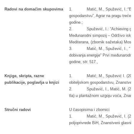
Radovi na domaćim skupovima
1. Matić, M., Spužević, I.:“Ekono
gospodarstvu”, Agrar na pragu treće
godine.;
2. Spužević, I.: “Achieving good r
Međunarodni simpozij – Održivo iskoriš
Mediterana, (zbornik sažetaka) Mostar
3. Matić, M., Spužević, I., “ Upor
dobivanja energije“ Prvi međunarodni 
godine, str. 517.,
Knjige, skripta, razne
1. Matić, M., Spužević I. (2003):
publikacije, poglavlja u knjizi
obiteljskom gospodarstvu, Znanstveni
2. Spužević, I., Matić, M. (2006):
tla) u plantažnom uzgoju voća, Znanst
Stručni radovi
U časopisima i zbornici
1. Matić, M., Spužević, I. (2005):
poljoprivrede BiH, Znanstveni glasnik