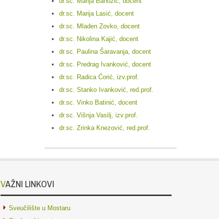
dr.sc. Marija Banožić, docent
dr.sc. Marija Lasić, docent
dr.sc. Mladen Zovko, docent
dr.sc. Nikolina Kajić, docent
dr.sc. Paulina Šaravanja, docent
dr.sc. Predrag Ivanković, docent
dr.sc. Radica Ćorić, izv.prof.
dr.sc. Stanko Ivanković, red.prof.
dr.sc. Vinko Batinić, docent
dr.sc. Višnja Vasilj, izv.prof.
dr.sc. Zrinka Knezović, red.prof.
VAŽNI LINKOVI
Sveučilište u Mostaru