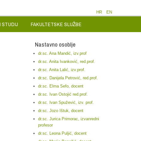
HR
EN
 STUDIJ
FAKULTETSKE SLUŽBE
Nastavno osoblje
dr.sc. Ana Mandić, izv.prof
dr.sc. Anita Ivanković, red.prof.
dr.sc. Anita Lalić, izv.prof.
dr.sc. Danijela Petrović, red.prof.
dr.sc. Elma Sefo, docent
dr.sc. Ivan Ostojić red.prof.
dr.sc. Ivan Spužević, izv. prof.
dr.sc. Jozo Ištuk, docent
dr.sc. Jurica Primorac, izvanredni
profesor
dr.sc. Leona Puljić, docent