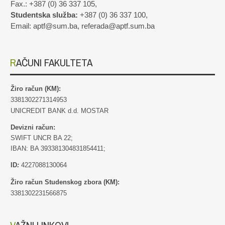
Fax.: +387 (0) 36 337 105,
Studentska služba:
+387 (0) 36 337 100,
Email: aptf@sum.ba, referada@aptf.sum.ba
RAČUNI FAKULTETA
Žiro račun (KM):
3381302271314953
UNICREDIT BANK d.d. MOSTAR
Devizni račun:
SWIFT UNCR BA 22;
IBAN: BA 393381304831854411;
ID
:
4227088130064
Žiro račun Studenskog zbora (KM):
3381302231566875