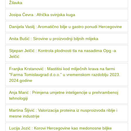
Žilavka
Josipa Ćevra : Afrička svinjska kuga
Danijela Vasilj : Aromatično bilje u gastro ponudi Hercegovine
Anita Bušić : Sirovine u proizvodnji biljnih mlijeka
Stjepan Jelčić : Kontrola plodnosti tla na nasadima Opg -a
Jelčić
Franjka Krstanović : Mastitisi kod mliječnih krava na farmi
"Farma Tomislavgrad d.o.o." u vremenskom razdoblju 2023.
2024.godine
Anja Marić : Primjena umjetne inteligencije u prehrambenoj
tehnologiji
Martina Šljivić : Valorizacija proteina iz nusproizvoda riblje i
mesne industrije
Lucija Jozić : Korovi Hercegovine kao medonosne biljke