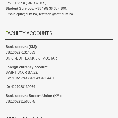
Fax.: +387 (0) 36 337 105,
Student Services:
+387 (0) 36 337 100,
Email: aptf@sum.ba, referada@aptf.sum.ba
FACULTY ACCOUNTS
Bank account (KM):
3381302271314953
UNICREDIT BANK d.d. MOSTAR
Foreign currency account:
SWIFT UNCR BA 22;
IBAN: BA 393381304831854411;
ID
:
4227088130064
Bank account Student Union (KM):
3381302231566875