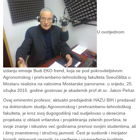
U ovotjednom
izdanju emisije Budi EKO frend, koja se pod pokroviteljstvom
Agronomskog i prehrambeno-tehnološkog fakulteta Sveučilišta u
Mostaru realizira na valovima Mostarske panorame, u srijedu, 25.
ožujka 2015. godine gostovao je akademik prof.dr.sc. Jakov Pehar.
Ovaj eminentni profesor, aktualni predsjednik HAZU BIH i predavač
na doktorskom studiju Agronomskog i prehrambeno-tehnološkog
fakulteta, je kroz svoj dugogodišnji rad sudjelovao u desecima
projekata iz oblasti vrtlarstva i projektiranja zelenih površina, te
svoje znanje i iskustvo već godinama prenosi svojim studentima, ali
i široj znanstvenoj i stručnoj javnosti. Čest je sudionik i inicijator
brojnih aktivnosti vezanih za uređenje i unapređenje kvalitete