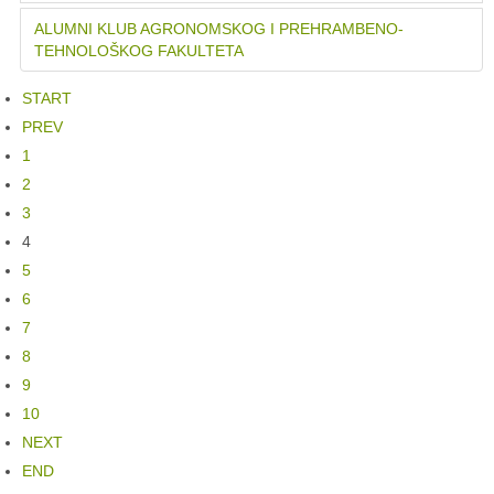
ALUMNI KLUB AGRONOMSKOG I PREHRAMBENO-
TEHNOLOŠKOG FAKULTETA
START
PREV
1
2
3
4
5
6
7
8
9
10
NEXT
END