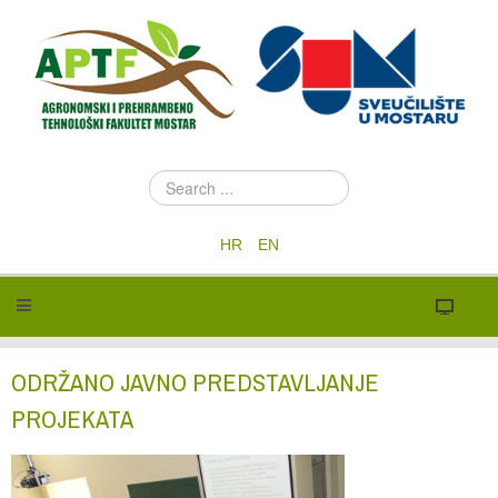
S
e
a
HR
EN
r
c
h
.
.
.
ODRŽANO JAVNO PREDSTAVLJANJE
PROJEKATA