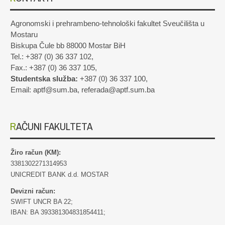
Agronomski i prehrambeno-tehnološki fakultet Sveučilišta u
Mostaru
Biskupa Čule bb 88000 Mostar BiH
Tel.: +387 (0) 36 337 102,
Fax.: +387 (0) 36 337 105,
Studentska služba:
+387 (0) 36 337 100,
Email: aptf@sum.ba, referada@aptf.sum.ba
RAČUNI FAKULTETA
Žiro račun (KM):
3381302271314953
UNICREDIT BANK d.d. MOSTAR
Devizni račun:
SWIFT UNCR BA 22;
IBAN: BA 393381304831854411;