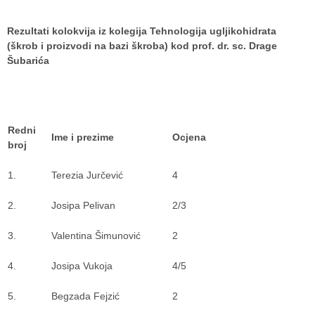
Rezultati kolokvija iz kolegija Tehnologija ugljikohidrata
(škrob i proizvodi na bazi škroba) kod prof. dr. sc. Drage
Šubarića
Redni
Ime i prezime
Ocjena
broj
1.
Terezia Jurčević
4
2.
Josipa Pelivan
2/3
3.
Valentina Šimunović
2
4.
Josipa Vukoja
4/5
5.
Begzada Fejzić
2