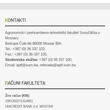
KONTAKTI
Agronomski i prehrambeno-tehnološki fakultet Sveučilišta u
Mostaru
Biskupa Čule bb 88000 Mostar BiH
Tel.: +387 (0) 36 337 102,
Fax.: +387 (0) 36 337 105,
Studentska služba:
+387 (0) 36 337 100,
Email: aptf@sum.ba, referada@aptf.sum.ba
RAČUNI FAKULTETA
Žiro račun (KM):
3381302271314953
UNICREDIT BANK d.d. MOSTAR