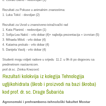
Rezultati za Pokuse u animalnim znanostima:
1. Luka Tokić - dovoljan (2)
Rezultati za Uvod u znanstveno-istraživački rad
1. Kata Planinić - nedovoljan (1)
2. Sofija-Lea Nakić - vrlo dobar (4)+ najbolja prezentacija = izvrstan (5)
3. Mihaela Miloš - vrlo dobar (4)
4. Katarina prskalo - vrlo dobar (4)
5. Danijela Vasilj - vrlo dobar (4)
Studenti mogu vidjeti radove u srijedu 11.2. u 9h ili po dogovoru sa
predmetnom nastavnicom.
prof.dr.sc. Zrinka Knezović
Rezultati kolokvija iz kolegija Tehnologija
ugljikohidrata (škrob i proizvodi na bazi škroba)
kod prof. dr. sc. Drage Šubarića
Agronomski i prehrambeno-tehnološki fakultet Mostar