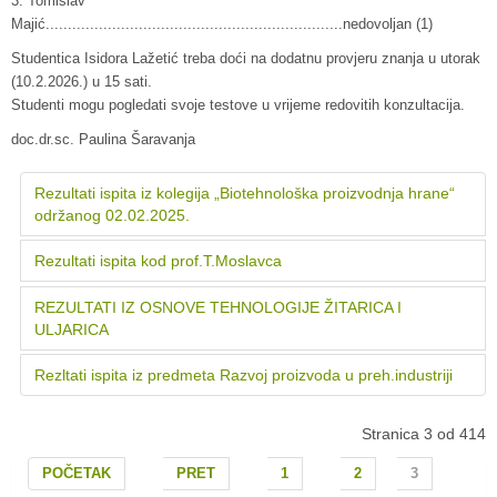
3. Tomislav
Majić...................................................................nedovoljan (1)
Studentica Isidora Lažetić treba doći na dodatnu provjeru znanja u utorak
(10.2.2026.) u 15 sati.
Studenti mogu pogledati svoje testove u vrijeme redovitih konzultacija.
doc.dr.sc. Paulina Šaravanja
Rezultati ispita iz kolegija „Biotehnološka proizvodnja hrane“
održanog 02.02.2025.
Rezultati ispita kod prof.T.Moslavca
REZULTATI IZ OSNOVE TEHNOLOGIJE ŽITARICA I
ULJARICA
Rezltati ispita iz predmeta Razvoj proizvoda u preh.industriji
Stranica 3 od 414
POČETAK
PRET
1
2
3