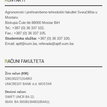
Agronomski i prehrambeno-tehnološki fakultet Sveučilišta u
Mostaru
Biskupa Čule bb 88000 Mostar BiH
Tel.: +387 (0) 36 337 102,
Fax.: +387 (0) 36 337 105,
Studentska služba:
+387 (0) 36 337 100,
Email: aptf@sum.ba, referada@aptf.sum.ba
RAČUNI FAKULTETA
Žiro račun (KM):
3381302271314953
UNICREDIT BANK d.d. MOSTAR
Devizni račun:
SWIFT UNCR BA 22;
IBAN: BA 393381304831854411;