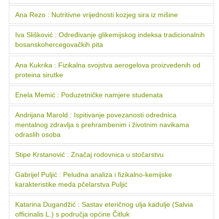
Ana Rezo : Nutritivne vrijednosti kozjeg sira iz mišine
Iva Slišković : Određivanje glikemijskog indeksa tradicionalnih
bosanskohercegovačkih pita
Ana Kukrika : Fizikalna svojstva aerogelova proizvedenih od
proteina sirutke
Enela Memić : Poduzetničke namjere studenata
Andrijana Marold : Ispitivanje povezanosti odrednica
mentalnog zdravlja s prehrambenim i životnim navikama
odraslih osoba
Stipe Krstanović : Značaj rodovnica u stočarstvu
Gabrijel Puljić : Peludna analiza i fizikalno-kemijske
karakteristike meda pčelarstva Puljić
Katarina Dugandžić : Sastav eteričnog ulja kadulje (Salvia
officinalis L.) s područja općine Čitluk