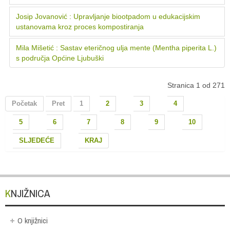
Josip Jovanović : Upravljanje biootpadom u edukacijskim
ustanovama kroz proces kompostiranja
Mila Mišetić : Sastav eteričnog ulja mente (Mentha piperita L.)
s područja Općine Ljubuški
Stranica 1 od 271
Početak
Pret
1
2
3
4
5
6
7
8
9
10
SLJEDEĆE
KRAJ
KNJIŽNICA
O knjižnici