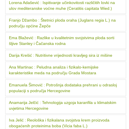
Lorena Adašević : Ispitivanje učinkovitosti različitih lovki na
ulov mediteranske voćne muhe (Ceratitis capitata Wied.)
Franjo Džambo : Štetnici ploda oraha (Juglans regia L.) na
području općine Žepče
Ema Blažević : Razlike u kvalitetnim svojstvima ploda sorti
šljive Stanley i Čačanska rodna
Darija Krešić : Nutritivne vrijednosti kravljeg sira iz mišine
Ana Martinac : Peludna analiza i fizikalo-kemijske
karakteristike meda na području Grada Mostara
Emanuela Šimović : Potrošnja dodataka prehrani u odrasloj
populaciji s područja Hercegovine
Anamarija Jelčić : Tehnologija uzgoja karanfila u klimatskim
uvjetima Hercegovine
Iva Jelić : Reološka i fizikalana svojstva krem proizvoda
obogaćenih proteinima boba (Vicia faba L.)