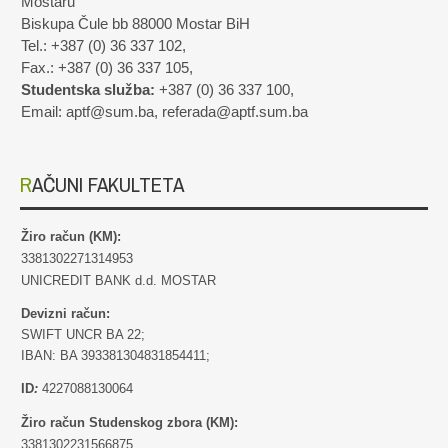
Mostaru
Biskupa Čule bb 88000 Mostar BiH
Tel.: +387 (0) 36 337 102,
Fax.: +387 (0) 36 337 105,
Studentska služba:
+387 (0) 36 337 100,
Email: aptf@sum.ba, referada@aptf.sum.ba
RAČUNI FAKULTETA
Žiro račun (KM):
3381302271314953
UNICREDIT BANK d.d. MOSTAR
Devizni račun:
SWIFT UNCR BA 22;
IBAN: BA 393381304831854411;
ID
:
4227088130064
Žiro račun Studenskog zbora (KM):
3381302231566875