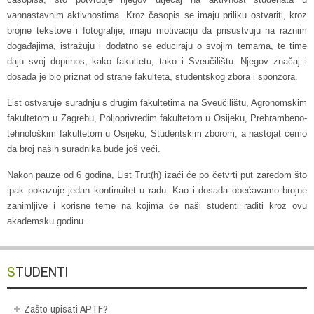
vannastavnim aktivnostima. Kroz časopis se imaju priliku ostvariti, kroz
brojne tekstove i fotografije, imaju motivaciju da prisustvuju na raznim
događajima, istražuju i dodatno se educiraju o svojim temama, te time
daju svoj doprinos, kako fakultetu, tako i Sveučilištu. Njegov značaj i
dosada je bio priznat od strane fakulteta, studentskog zbora i sponzora.
List ostvaruje suradnju s drugim fakultetima na Sveučilištu, Agronomskim
fakultetom u Zagrebu, Poljoprivredim fakultetom u Osijeku, Prehrambeno-
tehnološkim fakultetom u Osijeku, Studentskim zborom, a nastojat ćemo
da broj naših suradnika bude još veći.
Nakon pauze od 6 godina, List Trut(h) izaći će po četvrti put zaredom što
ipak pokazuje jedan kontinuitet u radu. Kao i dosada obećavamo brojne
zanimljive i korisne teme na kojima će naši studenti raditi kroz ovu
akademsku godinu.
STUDENTI
Zašto upisati APTF?