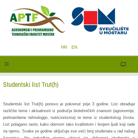
HR
EN
Studentski list Trut(h)
Studentski list Trut(h) ponovo je pokrenut prije 3 godine. List obrađuje
različite teme i aktualnosti iz područja biotehničkih znanosti (agronomije,
prehrambene tehnologije, nutricionizma) te teme iz studentskog života.
List polagano raste, kako obimom tako kvalitetom i brojem ljudi koji rade
na njemu. Svake se godine uključuje sve veći broj studenata u rad našeg
časopisa, što potvrđuje njegov utjecaj na aktivnost studenata u