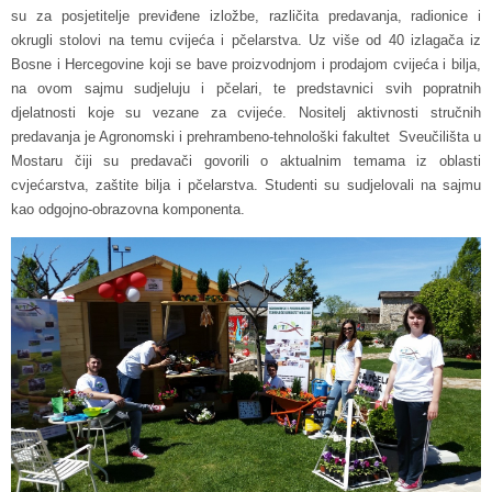
su za posjetitelje previđene izložbe, različita predavanja, radionice i
okrugli stolovi na temu cvijeća i pčelarstva. Uz više od 40 izlagača iz
Bosne i Hercegovine koji se bave proizvodnjom i prodajom cvijeća i bilja,
na ovom sajmu sudjeluju i pčelari, te predstavnici svih popratnih
djelatnosti koje su vezane za cvijeće. Nositelj aktivnosti stručnih
predavanja je Agronomski i prehrambeno-tehnološki fakultet Sveučilišta u
Mostaru čiji su predavači govorili o aktualnim temama iz oblasti
cvjećarstva, zaštite bilja i pčelarstva. Studenti su sudjelovali na sajmu
kao odgojno-obrazovna komponenta.