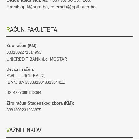
Email: aptf@sum.ba, referada@aptf.sum.ba
RAČUNI FAKULTETA
Žiro račun (KM):
3381302271314953
UNICREDIT BANK d.d. MOSTAR
Devizni račun:
SWIFT UNCR BA 22;
IBAN: BA 393381304831854411;
ID
:
4227088130064
Žiro račun Studenskog zbora (KM):
3381302231566875
VAŽNI LINKOVI