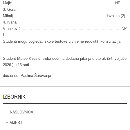
Majić.........................................................................................NPI
3. Goran
Mihalj................................................................................dovoljan (2)
4. Ivana
Vranjković.......................................................................................NP
I
Studenti mogu pogledati sxoje testove u vrijeme redovitih konzultacija.
Student Mateo Kvesić, treba doći na dodatna pitanja u utorak (24. veljače
2026.) u 13 sati.
doc.dr.sc. Paulina Šaravanja
IZBORNIK
NASLOVNICA
VIJESTI