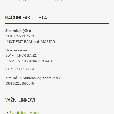
RAČUNI FAKULTETA
Žiro račun (KM):
3381302271314953
UNICREDIT BANK d.d. MOSTAR
Devizni račun:
SWIFT UNCR BA 22;
IBAN: BA 393381304831854411;
ID
:
4227088130064
Žiro račun Studenskog zbora (KM):
3381302231566875
VAŽNI LINKOVI
Sveučilište u Mostaru