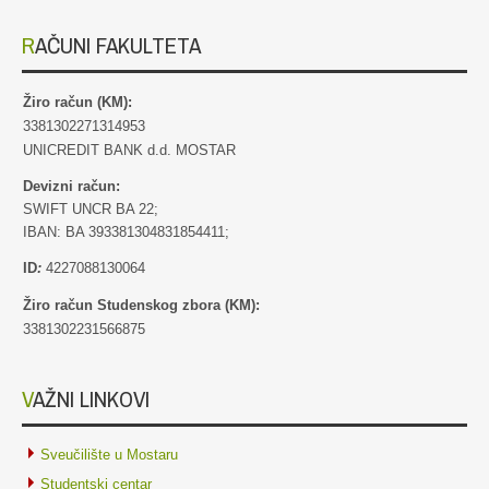
RAČUNI FAKULTETA
Žiro račun (KM):
3381302271314953
UNICREDIT BANK d.d. MOSTAR
Devizni račun:
SWIFT UNCR BA 22;
IBAN: BA 393381304831854411;
ID
:
4227088130064
Žiro račun Studenskog zbora (KM):
3381302231566875
VAŽNI LINKOVI
Sveučilište u Mostaru
Studentski centar