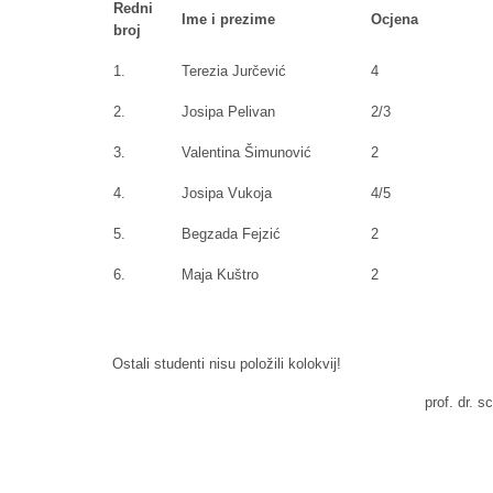
Redni
Ime i prezime
Ocjena
broj
1.
Terezia Jurčević
4
2.
Josipa Pelivan
2/3
3.
Valentina Šimunović
2
4.
Josipa Vukoja
4/5
5.
Begzada Fejzić
2
6.
Maja Kuštro
2
Ostali studenti nisu položili kolokvij!
prof. dr. sc. Drago Š