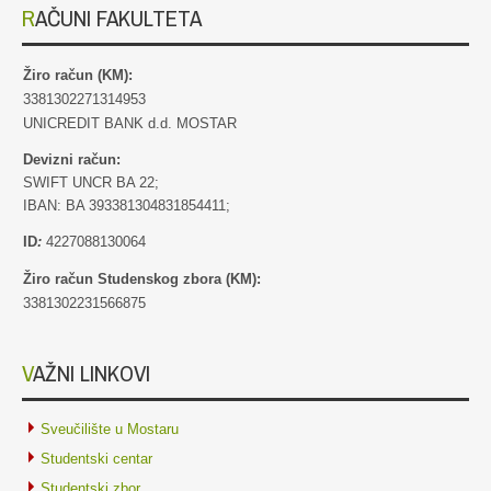
RAČUNI FAKULTETA
Žiro račun (KM):
3381302271314953
UNICREDIT BANK d.d. MOSTAR
Devizni račun:
SWIFT UNCR BA 22;
IBAN: BA 393381304831854411;
ID
:
4227088130064
Žiro račun Studenskog zbora (KM):
3381302231566875
VAŽNI LINKOVI
Sveučilište u Mostaru
Studentski centar
Studentski zbor