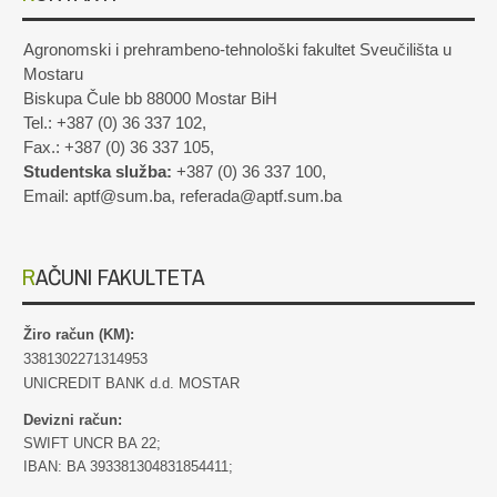
Agronomski i prehrambeno-tehnološki fakultet Sveučilišta u
Mostaru
Biskupa Čule bb 88000 Mostar BiH
Tel.: +387 (0) 36 337 102,
Fax.: +387 (0) 36 337 105,
Studentska služba:
+387 (0) 36 337 100,
Email: aptf@sum.ba, referada@aptf.sum.ba
RAČUNI FAKULTETA
Žiro račun (KM):
3381302271314953
UNICREDIT BANK d.d. MOSTAR
Devizni račun:
SWIFT UNCR BA 22;
IBAN: BA 393381304831854411;