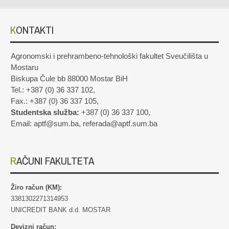
KONTAKTI
Agronomski i prehrambeno-tehnološki fakultet Sveučilišta u
Mostaru
Biskupa Čule bb 88000 Mostar BiH
Tel.: +387 (0) 36 337 102,
Fax.: +387 (0) 36 337 105,
Studentska služba:
+387 (0) 36 337 100,
Email: aptf@sum.ba, referada@aptf.sum.ba
RAČUNI FAKULTETA
Žiro račun (KM):
3381302271314953
UNICREDIT BANK d.d. MOSTAR
Devizni račun: