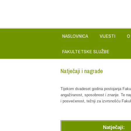
NASLOVNICA
VIJESTI
O
FAKULTETSKE SLUŽBE
Natječaji i nagrade
Tijekom dvadeset godina postojanja Fakult
angažiranost, sposobnost i znanje. Te nagr
i posvećenost, težnji za izvrsnošću Fakul
Natječaji: