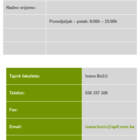
Radno vrijeme:
Ponedjeljak – petak: 8:00h – 15:00h
Tajnik fakulteta:
Ivana Božić
Telefon:
036 337 108
Fax:
Email:
ivana.bozic@aptf.sum.ba