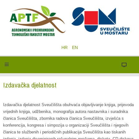
HR
EN
Izdavačka djelatnost
Izdavačka djelatnost Sveučilišta obuhvaća objavljivanje knjiga, prijevoda
vrijednih knjiga, udžbenika, monografija autora nastavnika i suradnika
članica Sveučilišta, zbornika radova članica Sveučilišta, izvješća s
konferencija, kongresa i simpozija u organizaciji Sveučilišta i njegovih
članica te službenih i periodičnih publikacija Sveučilišta kao tiskanih
izdanja, izdanja diseminiranih računalnim mrežama, disketa, CD-diskova,