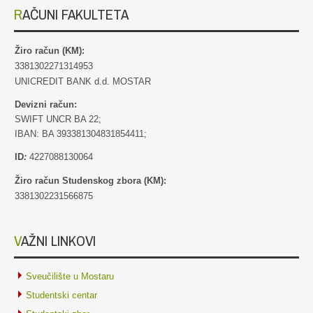
RAČUNI FAKULTETA
Žiro račun (KM):
3381302271314953
UNICREDIT BANK d.d. MOSTAR
Devizni račun:
SWIFT UNCR BA 22;
IBAN: BA 393381304831854411;
ID
:
4227088130064
Žiro račun Studenskog zbora (KM):
3381302231566875
VAŽNI LINKOVI
Sveučilište u Mostaru
Studentski centar