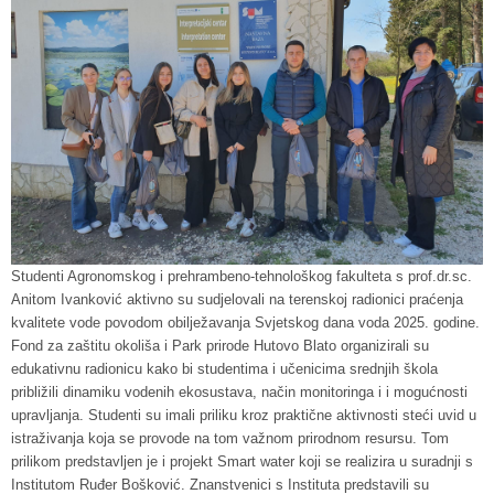
Studenti Agronomskog i prehrambeno-tehnološkog fakulteta s prof.dr.sc.
Anitom Ivanković aktivno su sudjelovali na terenskoj radionici praćenja
kvalitete vode povodom obilježavanja Svjetskog dana voda 2025. godine.
Fond za zaštitu okoliša i Park prirode Hutovo Blato organizirali su
edukativnu radionicu kako bi studentima i učenicima srednjih škola
približili dinamiku vodenih ekosustava, način monitoringa i i mogućnosti
upravljanja. Studenti su imali priliku kroz praktične aktivnosti steći uvid u
istraživanja koja se provode na tom važnom prirodnom resursu. Tom
prilikom predstavljen je i projekt Smart water koji se realizira u suradnji s
Institutom Ruđer Bošković. Znanstvenici s Instituta predstavili su