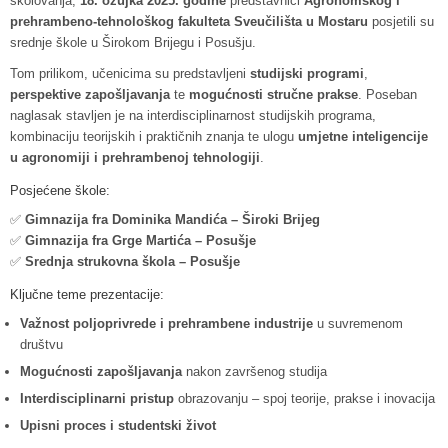
školovanja,
18. ožujka 2025. godine
predstavnici
Agronomskog i
prehrambeno-tehnološkog fakulteta Sveučilišta u Mostaru
posjetili su
srednje škole u Širokom Brijegu i Posušju.
Tom prilikom, učenicima su predstavljeni
studijski programi
,
perspektive zapošljavanja
te
mogućnosti stručne prakse
. Poseban
naglasak stavljen je na interdisciplinarnost studijskih programa,
kombinaciju teorijskih i praktičnih znanja te ulogu
umjetne inteligencije
u agronomiji i prehrambenoj tehnologiji
.
Posjećene škole:
✅
Gimnazija fra Dominika Mandića – Široki Brijeg
✅
Gimnazija fra Grge Martića – Posušje
✅
Srednja strukovna škola – Posušje
Ključne teme prezentacije:
Važnost poljoprivrede i prehrambene industrije
u suvremenom
društvu
Mogućnosti zapošljavanja
nakon završenog studija
Interdisciplinarni pristup
obrazovanju – spoj teorije, prakse i inovacija
Upisni proces i studentski život