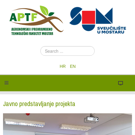
S
e
a
HR
EN
r
c
h
.
.
.
Javno predstavljanje projekta