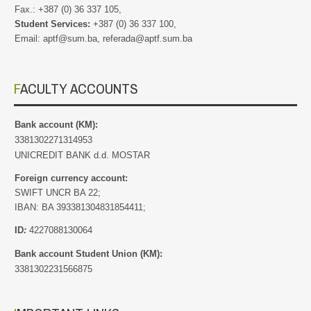
Fax.: +387 (0) 36 337 105,
Student Services:
+387 (0) 36 337 100,
Email: aptf@sum.ba, referada@aptf.sum.ba
FACULTY ACCOUNTS
Bank account (KM):
3381302271314953
UNICREDIT BANK d.d. MOSTAR
Foreign currency account:
SWIFT UNCR BA 22;
IBAN: BA 393381304831854411;
ID
:
4227088130064
Bank account Student Union (KM):
3381302231566875