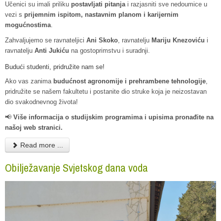
Učenici su imali priliku
postavljati pitanja
i razjasniti sve nedoumice u
vezi s
prijemnim ispitom, nastavnim planom i karijernim
mogućnostima
.
Zahvaljujemo se ravnateljici
Ani Skoko
, ravnatelju
Mariju Knezoviću
i
ravnatelju
Anti Jukiću
na gostoprimstvu i suradnji.
Budući studenti, pridružite nam se!
Ako vas zanima
budućnost agronomije i prehrambene tehnologije
,
pridružite se našem fakultetu i postanite dio struke koja je neizostavan
dio svakodnevnog života!
📢
Više informacija o studijskim programima i upisima pronađite na
našoj web stranici.
Read more ...
Obilježavanje Svjetskog dana voda