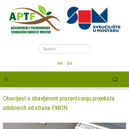
S
e
a
HR
EN
r
c
h
.
.
.
Obavijest o obavljenom prezentiranju projekata
odobrenih od strane FMON