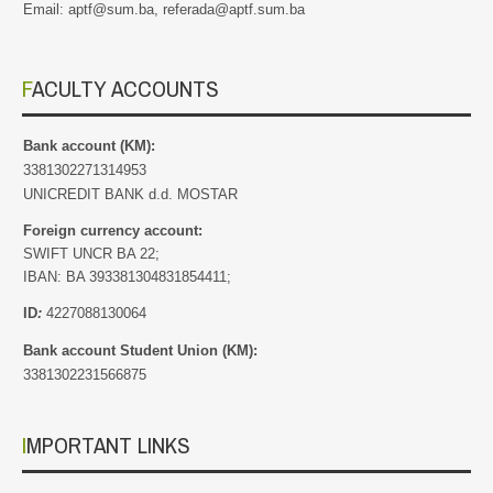
Email: aptf@sum.ba, referada@aptf.sum.ba
FACULTY ACCOUNTS
Bank account (KM):
3381302271314953
UNICREDIT BANK d.d. MOSTAR
Foreign currency account:
SWIFT UNCR BA 22;
IBAN: BA 393381304831854411;
ID
:
4227088130064
Bank account Student Union (KM):
3381302231566875
IMPORTANT LINKS