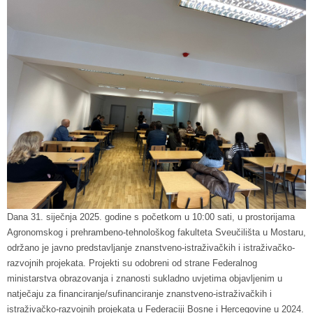
Dana 31. siječnja 2025. godine s početkom u 10:00 sati, u prostorijama
Agronomskog i prehrambeno-tehnološkog fakulteta Sveučilišta u Mostaru,
održano je javno predstavljanje znanstveno-istraživačkih i istraživačko-
razvojnih projekata. Projekti su odobreni od strane Federalnog
ministarstva obrazovanja i znanosti sukladno uvjetima objavljenim u
natječaju za financiranje/sufinanciranje znanstveno-istraživačkih i
istraživačko-razvojnih projekata u Federaciji Bosne i Hercegovine u 2024.