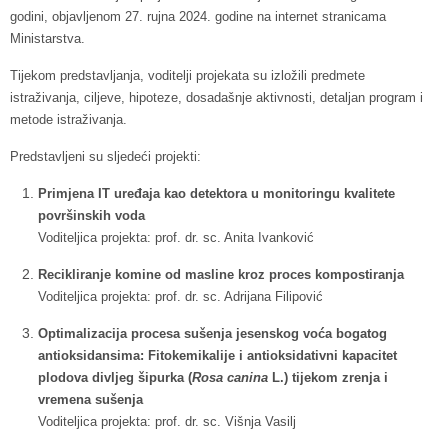
godini, objavljenom 27. rujna 2024. godine na internet stranicama
Ministarstva.
Tijekom predstavljanja, voditelji projekata su izložili predmete
istraživanja, ciljeve, hipoteze, dosadašnje aktivnosti, detaljan program i
metode istraživanja.
Predstavljeni su sljedeći projekti:
Primjena IT uređaja kao detektora u monitoringu kvalitete
površinskih voda
Voditeljica projekta: prof. dr. sc. Anita Ivanković
Recikliranje komine od masline kroz proces kompostiranja
Voditeljica projekta: prof. dr. sc. Adrijana Filipović
Optimalizacija procesa sušenja jesenskog voća bogatog
antioksidansima: Fitokemikalije i antioksidativni kapacitet
plodova divljeg šipurka (
Rosa canina
L.) tijekom zrenja i
vremena sušenja
Voditeljica projekta: prof. dr. sc. Višnja Vasilj