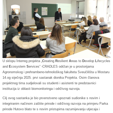
U sklopu Interreg projekta „
C
reating
R
esilient
A
reas to
D
evelop
L
ifecycles
and
E
cosystem
S
ervices” -CRADLES održan je u prostorijama
Agronomskog i prehrambeno-tehnološkog fakulteta Sveučilišta u Mostaru
14.og siječnja 2025. prvi sastanak dionika Projekta. Osim članova
projektnog tima sudjelovali su studenti i asistenti te predstavnici
institucija iz oblasti biomonitoringa i održivog razvoja.
Cilj ovog sastanka je bio prvenstveno upoznati sudionike s novim i
integriranim načinom zaštite prirode i održivog razvoja na primjeru Parka
prirode Hutovo blato te s novim pristupima razumijevanju utjecaja i