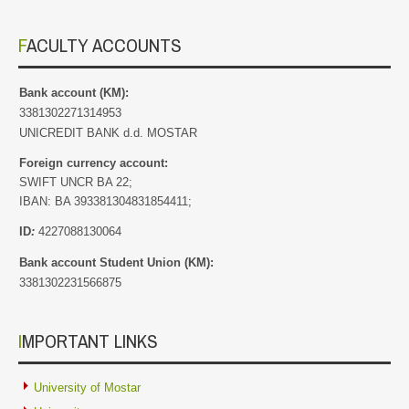
FACULTY ACCOUNTS
Bank account (KM):
3381302271314953
UNICREDIT BANK d.d. MOSTAR
Foreign currency account:
SWIFT UNCR BA 22;
IBAN: BA 393381304831854411;
ID
:
4227088130064
Bank account Student Union (KM):
3381302231566875
IMPORTANT LINKS
University of Mostar