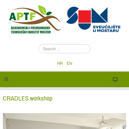
S
e
a
HR
EN
r
c
h
.
.
.
CRADLES workshop