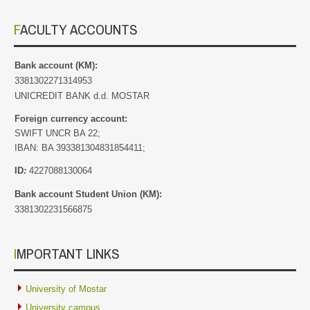
FACULTY ACCOUNTS
Bank account (KM):
3381302271314953
UNICREDIT BANK d.d. MOSTAR
Foreign currency account:
SWIFT UNCR BA 22;
IBAN: BA 393381304831854411;
ID
:
4227088130064
Bank account Student Union (KM):
3381302231566875
IMPORTANT LINKS
University of Mostar
University campus