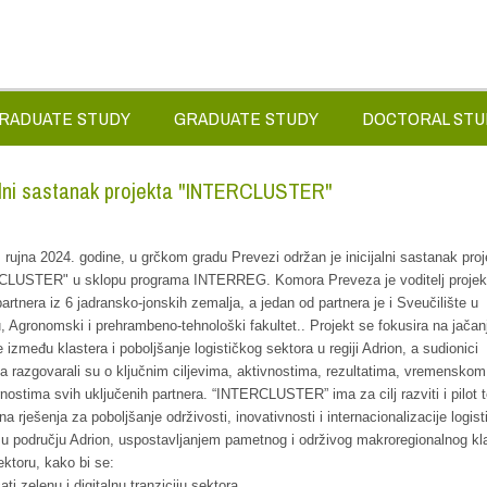
RADUATE STUDY
GRADUATE STUDY
DOCTORAL STU
jalni sastanak projekta "INTERCLUSTER"
. rujna 2024. godine, u grčkom gradu Prevezi održan je inicijalni sastanak pro
LUSTER" u sklopu programa INTERREG. Komora Preveza je voditelj projekt
partnera iz 6 jadransko-jonskih zemalja, a jedan od partnera je i Sveučilište u
, Agronomski i prehrambeno-tehnološki fakultet.. Projekt se fokusira na jačan
 između klastera i poboljšanje logističkog sektora u regiji Adrion, a sudionici
a razgovarali su o ključnim ciljevima, aktivnostima, rezultatima, vremenskom
nostima svih uključenih partnera. “INTERCLUSTER” ima za cilj razviti i pilot te
na rješenja za poboljšanje održivosti, inovativnosti i internacionalizacije logis
 u području Adrion, uspostavljanjem pametnog i održivog makroregionalnog kl
ktoru, kako bi se:
ati zelenu i digitalnu tranziciju sektora