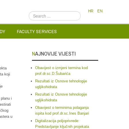
HR
EN
Search
...
DY
FACULTY SERVICES
NAJNOVIJE VIJESTI
Obavijest o izmjeni termina kod
jekta
prof.dr.sc.D.Šubarića
a koji
Rezultati iz Osnove tehnologije
je
ugljikohidrata
Rezultati iz Osnove tehnologije
 planu i
ugljikohidrata
stirati
Obavijest o terminima polaganja
tičkog
ispita kod prof.dr.sc.Ines Banjari
astera u
Digitalizacija poljoprivrede:
Predstavljanje ključnih projekata