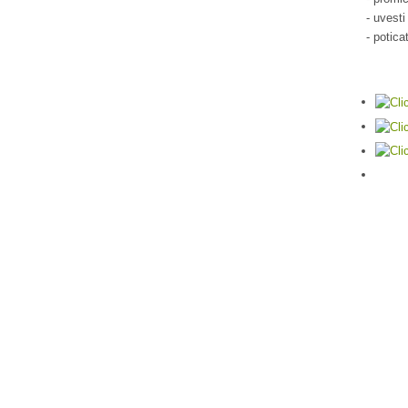
- uvesti
- potica