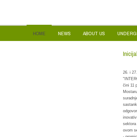
HOME
NEWS
ABOUT US
UNDERG
Inici
26. i 27
"INTERC
čini 11 
Mostaru
suradnje
sastank
odgovor
inovativ
sektora
ovom se
- promic