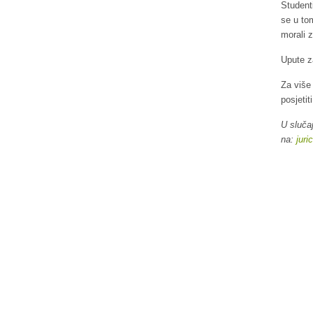
Student
se u tom
morali z
Upute z
Za više
posjetit
U sluča
na:
jur