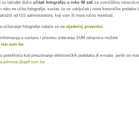
i su također dužni
učitati fotografiju u roko 48 sati
za sveučilišnu iskaznicu
 roku ne učita fotografija, sustav će se zaključati i nove korisničke podatke 
atražiti od ISS administratora, koji vam ih mora ručno resetirati.
a učitavanje fotografije nalaze se na
sljedećoj poveznici
.
 informacija o sustavu i procesu izdavanja SUM iskaznica možete
i
issi.sum.ba
ju poteškoća kod preuzimanja elektroničkih podataka ili e-maila, javite se ma
ica.primorac@aptf.sum.ba