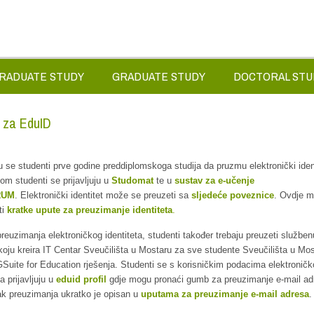
RADUATE STUDY
GRADUATE STUDY
DOCTORAL STU
 za EduID
u se studenti prve godine preddiplomskoga studija da pruzmu elektronički iden
tom studenti se prijavljuju u
Studomat
te u
sustav za e-učenje
RUM
. Elektronički identitet može se preuzeti sa
sljedeće poveznice
. Ovdje 
ti
kratke upute za preuzimanje identiteta
.
reuzimanja elektroničkog identiteta, studenti također trebaju preuzeti služben
koju kreira IT Centar Sveučilišta u Mostaru za sve studente Sveučilišta u Mo
GSuite for Education rješenja. Studenti se s korisničkim podacima elektronič
ta prijavljuju u
eduid profil
gdje mogu pronaći gumb za preuzimanje e-mail ad
k preuzimanja ukratko je opisan u
uputama za preuzimanje e-mail adresa