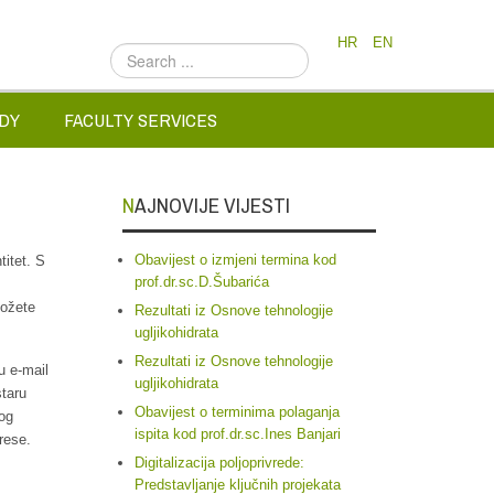
HR
EN
Search
...
DY
FACULTY SERVICES
NAJNOVIJE VIJESTI
Obavijest o izmjeni termina kod
titet. S
prof.dr.sc.D.Šubarića
možete
Rezultati iz Osnove tehnologije
ugljikohidrata
Rezultati iz Osnove tehnologije
u e-mail
ugljikohidrata
staru
Obavijest o terminima polaganja
kog
ispita kod prof.dr.sc.Ines Banjari
rese.
Digitalizacija poljoprivrede:
.
Predstavljanje ključnih projekata