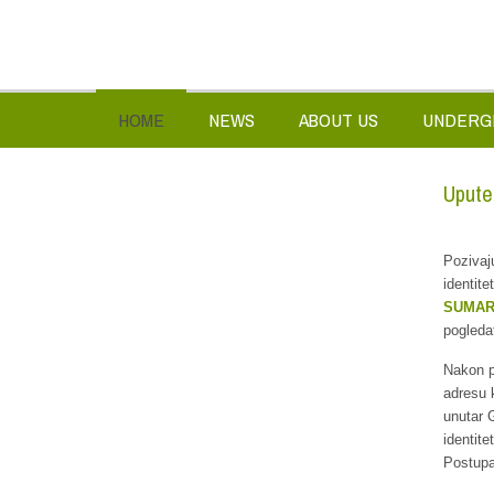
HOME
NEWS
ABOUT US
UNDERG
Upute
Pozivaj
identite
SUMA
pogleda
Nakon p
adresu 
unutar 
identite
Postupa