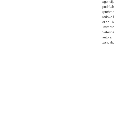
agencij
podržala
(prehra
radova i
dr.sc. 
mycotox
Veterina
autora 
zahvalj