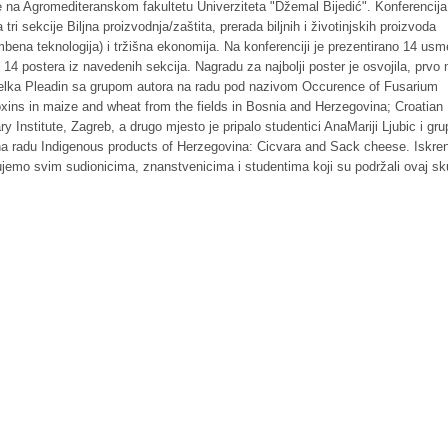
e na Agromediteranskom fakultetu Univerziteta "Džemal Bijedić". Konferencija
 tri sekcije Biljna proizvodnja/zaštita, prerada biljnih i životinjskih proizvoda
mbena teknologija) i tržišna ekonomija. Na konferenciji je prezentirano 14 usm
 14 postera iz navedenih sekcija. Nagradu za najbolji poster je osvojila, prvo
Jelka Pleadin sa grupom autora na radu pod nazivom Occurence of Fusarium
ins in maize and wheat from the fields in Bosnia and Herzegovina; Croatian
ry Institute, Zagreb, a drugo mjesto je pripalo studentici AnaMariji Ljubic i gru
na radu Indigenous products of Herzegovina: Cicvara and Sack cheese. Iskre
ujemo svim sudionicima, znanstvenicima i studentima koji su podržali ovaj sk