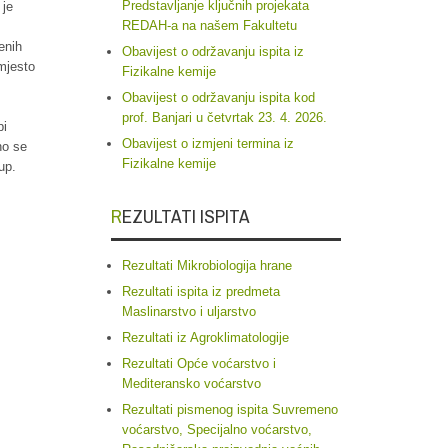
Predstavljanje ključnih projekata
 je
REDAH-a na našem Fakultetu
enih
Obavijest o održavanju ispita iz
 mjesto
Fizikalne kemije
Obavijest o održavanju ispita kod
prof. Banjari u četvrtak 23. 4. 2026.
pi
Obavijest o izmjeni termina iz
no se
Fizikalne kemije
up.
REZULTATI ISPITA
Rezultati Mikrobiologija hrane
Rezultati ispita iz predmeta
Maslinarstvo i uljarstvo
Rezultati iz Agroklimatologije
Rezultati Opće voćarstvo i
Mediteransko voćarstvo
Rezultati pismenog ispita Suvremeno
voćarstvo, Specijalno voćarstvo,