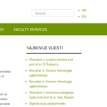
HR
Search
...
EN
DY
FACULTY SERVICES
NAJNOVIJE VIJESTI
Obavijest o izmjeni termina kod
prof.dr.sc.D.Šubarića
Rezultati iz Osnove tehnologije
erziteta
ugljikohidrata
 in
Rezultati iz Osnove tehnologije
ugljikohidrata
Obavijest o terminima polaganja
ms at
ispita kod prof.dr.sc.Ines Banjari
rranen
Digitalizacija poljoprivrede:
razvojne