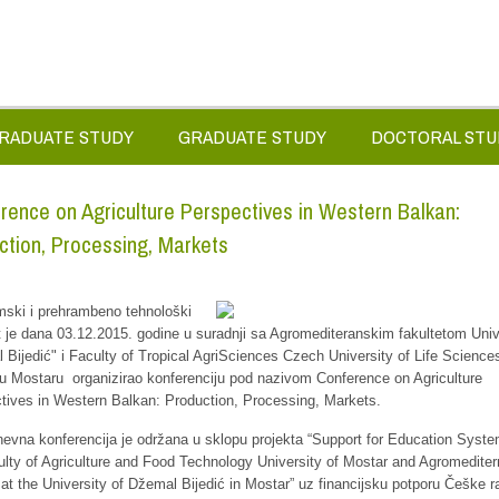
RADUATE STUDY
GRADUATE STUDY
DOCTORAL STU
rence on Agriculture Perspectives in Western Balkan:
ction, Processing, Markets
ski i prehrambeno tehnološki
t je dana 03.12.2015. godine u suradnji sa Agromediteranskim fakultetom Univ
 Bijedić" i Faculty of Tropical AgriSciences Czech University of Life Sciences
u Mostaru organizirao konferenciju pod nazivom Conference on Agriculture
tives in Western Balkan: Production, Processing, Markets.
evna konferencija je održana u sklopu projekta “Support for Education Syste
ulty of Agriculture and Food Technology University of Mostar and Agromedite
 at the University of Džemal Bijedić in Mostar” uz financijsku potporu Češke 