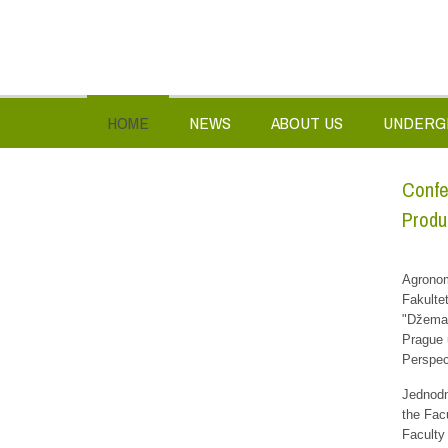
HOME
NEWS
ABOUT US
UNDERG
Confe
Produ
Agronom
Fakulte
"Džemal
Prague 
Perspec
Jednodn
the Fac
Faculty