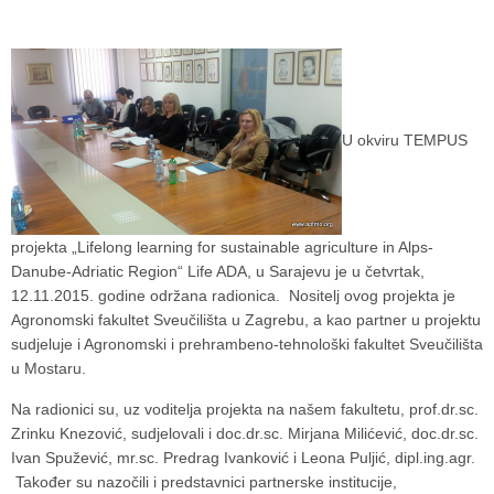
U okviru TEMPUS
projekta „Lifelong learning for sustainable agriculture in Alps-
Danube-Adriatic Region“ Life ADA, u Sarajevu je u četvrtak,
12.11.2015. godine održana radionica. Nositelj ovog projekta je
Agronomski fakultet Sveučilišta u Zagrebu, a kao partner u projektu
sudjeluje i Agronomski i prehrambeno-tehnološki fakultet Sveučilišta
u Mostaru.
Na radionici su, uz voditelja projekta na našem fakultetu, prof.dr.sc.
Zrinku Knezović, sudjelovali i doc.dr.sc. Mirjana Milićević, doc.dr.sc.
Ivan Spužević, mr.sc. Predrag Ivanković i Leona Puljić, dipl.ing.agr.
Također su nazočili i predstavnici partnerske institucije,