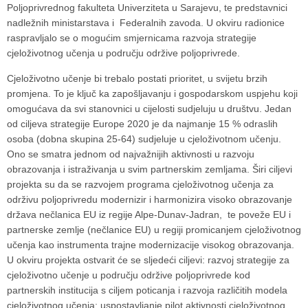
Poljoprivrednog fakulteta Univerziteta u Sarajevu, te predstavnici
nadležnih ministarstava i Federalnih zavoda. U okviru radionice
raspravljalo se o mogućim smjernicama razvoja strategije
cjeloživotnog učenja u području održive poljoprivrede.
Cjeloživotno učenje bi trebalo postati prioritet, u svijetu brzih
promjena. To je ključ ka zapošljavanju i gospodarskom uspjehu koji
omogućava da svi stanovnici u cijelosti sudjeluju u društvu. Jedan
od ciljeva strategije Europe 2020 je da najmanje 15 % odraslih
osoba (dobna skupina 25-64) sudjeluje u cjeloživotnom učenju.
Ono se smatra jednom od najvažnijih aktivnosti u razvoju
obrazovanja i istraživanja u svim partnerskim zemljama. Širi ciljevi
projekta su da se razvojem programa cjeloživotnog učenja za
održivu poljoprivredu modernizir i harmonizira visoko obrazovanje
država nečlanica EU iz regije Alpe-Dunav-Jadran, te poveže EU i
partnerske zemlje (nečlanice EU) u regiji promicanjem cjeloživotnog
učenja kao instrumenta trajne modernizacije visokog obrazovanja.
U okviru projekta ostvarit će se sljedeći ciljevi: razvoj strategije za
cjeloživotno učenje u području održive poljoprivrede kod
partnerskih institucija s ciljem poticanja i razvoja različitih modela
cjeloživotnog učenja; uspostavljanje pilot aktivnosti cjeloživotnog