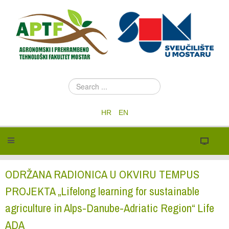
S
e
a
HR
EN
r
c
h
.
.
.
ODRŽANA RADIONICA U OKVIRU TEMPUS
PROJEKTA „Lifelong learning for sustainable
agriculture in Alps-Danube-Adriatic Region“ Life
ADA