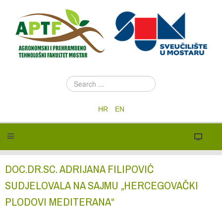
S
e
a
HR
EN
r
c
h
.
.
.
DOC.DR.SC. ADRIJANA FILIPOVIĆ
SUDJELOVALA NA SAJMU „HERCEGOVAČKI
PLODOVI MEDITERANA“