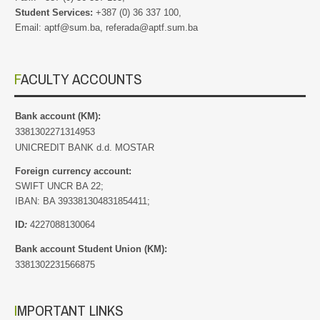
Student Services:
+387 (0) 36 337 100,
Email: aptf@sum.ba, referada@aptf.sum.ba
FACULTY ACCOUNTS
Bank account (KM):
3381302271314953
UNICREDIT BANK d.d. MOSTAR
Foreign currency account:
SWIFT UNCR BA 22;
IBAN: BA 393381304831854411;
ID
:
4227088130064
Bank account Student Union (KM):
3381302231566875
IMPORTANT LINKS