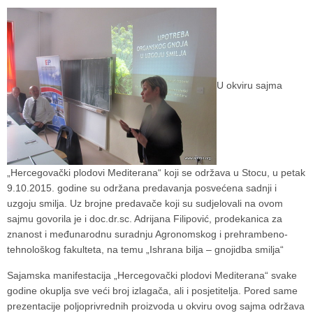
U okviru sajma
„Hercegovački plodovi Mediterana“ koji se održava u Stocu, u petak
9.10.2015. godine su održana predavanja posvećena sadnji i
uzgoju smilja. Uz brojne predavače koji su sudjelovali na ovom
sajmu govorila je i doc.dr.sc. Adrijana Filipović, prodekanica za
znanost i međunarodnu suradnju Agronomskog i prehrambeno-
tehnološkog fakulteta, na temu „Ishrana bilja – gnojidba smilja“
Sajamska manifestacija „Hercegovački plodovi Mediterana“ svake
godine okuplja sve veći broj izlagača, ali i posjetitelja. Pored same
prezentacije poljoprivrednih proizvoda u okviru ovog sajma održava